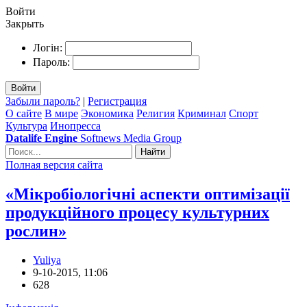
Войти
Закрыть
Логін:
Пароль:
Войти
Забыли пароль?
|
Регистрация
О сайте
В мире
Экономика
Религия
Криминал
Спорт
Культура
Инопресса
Datalife Engine
Softnews Media Group
Найти
Полная версия сайта
«Мікробіологічні аспекти оптимізації
продукційного процесу культурних
рослин»
Yuliya
9-10-2015, 11:06
628