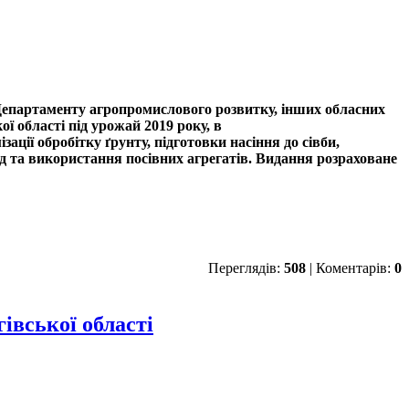
 Департаменту агропромислового розвитку, інших обласних
ої області під урожай 2019 року
, в
ації обробітку ґрунту, підготовки насіння до сівби,
ріод та використання посівних агрегатів. Видання розраховане
Переглядів:
508
| Коментарів:
0
івської області