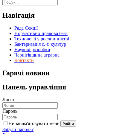
Навігація
Рада Секції
Нормативно-правова база
Технології у рослинництві
Бактеризація с.-г. культур
Наукові розробки
Чернігівщина аграрна
Контакти
Гарячі новини
Панель управління
Логін
Пароль
Не запам'ятовувати мене
Увійти
Забули пароль?