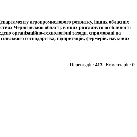
 Департаменту агропромислового розвитку, інших обласних
ствах Чернігівської області, в яких
розглянуто
особливості
ено організаційно-технологічні заходи, спрямовані на
 сільського господарства, підприємців, фермерів, наукових
Переглядів:
413
| Коментарів:
0