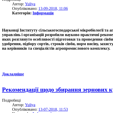
Автор:
Yuliya
Опубліковано:
13-09-2018, 11:06
Категорія:
Інформація
Науковці Інституту сільськогосподарської мікробіології т
управлінь і організацій розробили науково практичні рекоме
яких
розглянуто
особливості підготовки та проведення сівби
удобрення, підбору сортів, строків сівби, норм висіву, захис
на керівників та спеціалістів агропромислового комплексу.
Докладніше
Рекомендації щодо збирання зернових ку
Подробиці
Автор:
Yuliya
Опубліковано:
13-07-2018, 11:53