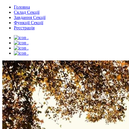
Головна
Склад Секції
Завдання Секції
Функції Секції
Реєстрація
.
.
.
.