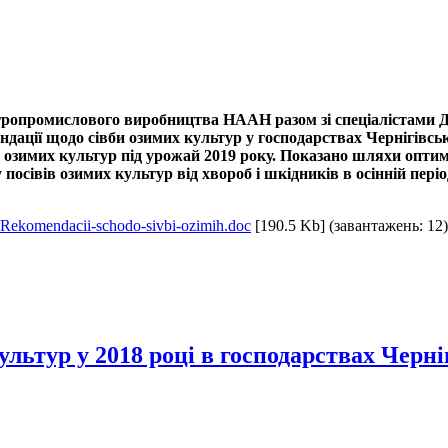
а агропромислового виробництва НААН разом зі спеціалістами
ндації щодо сівби озимих культур у господарствах Чернігівськ
 озимих культур під урожай 2019 року. Показано шляхи оптиміз
ту посівів озимих культур від хвороб і шкідників в осінній пе
Rekomendacii-schodo-sivbi-ozimih.doc
[190.5 Kb] (завантажень: 12)
льтур у 2018 році в господарствах Черніг