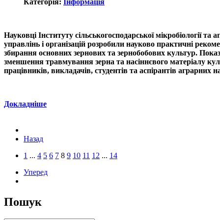
Категорія:
Інформація
Науковці Інституту сільськогосподарської мікробіології т
управлінь і організацій розробили науково практичні рекоме
збирання основних зернових та зернобобових культур. Показ
зменшення травмування зерна та насіннєвого матеріалу культ
працівників, викладачів, студентів та аспірантів аграрних н
Докладніше
:
Назад
1
...
4
5
6
7
8
9
10
11
12
...
14
Уперед
:
Пошук