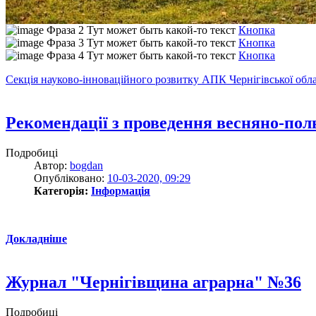
Фраза 2
Тут может быть какой-то текст
Кнопка
Фраза 3
Тут может быть какой-то текст
Кнопка
Фраза 4
Тут может быть какой-то текст
Кнопка
Секція науково-інноваційного розвитку АПК Чернігівської обла
Рекомендації з проведення весняно-поль
Подробиці
Автор:
bogdan
Опубліковано:
10-03-2020, 09:29
Категорія:
Інформація
Докладніше
Журнал "Чернігівщина аграрна" №36
Подробиці