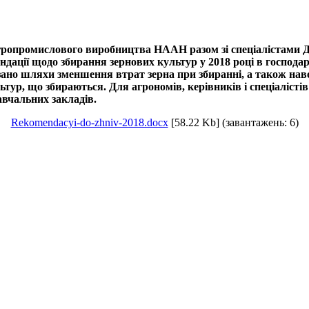
а агропромислового виробництва НААН разом зі спеціалістами
ндації щодо збирання зернових культур у 2018 році в господар
ано шляхи зменшення втрат зерна при збиранні, а також навед
ур, що збираються. Для агрономів, керівників і спеціалістів
авчальних закладів.
Rekomendacyi-do-zhniv-2018.docx
[58.22 Kb] (завантажень: 6)